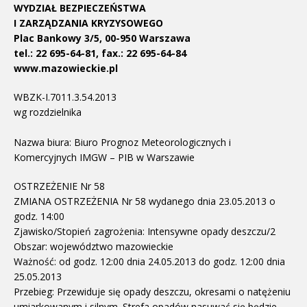
WYDZIAŁ BEZPIECZEŃSTWA
I ZARZĄDZANIA KRYZYSOWEGO
Plac Bankowy 3/5, 00-950 Warszawa
tel.: 22 695-64-81, fax.: 22 695-64-84
www.mazowieckie.pl
WBZK-I.7011.3.54.2013
wg rozdzielnika
Nazwa biura: Biuro Prognoz Meteorologicznych i
Komercyjnych IMGW – PIB w Warszawie
OSTRZEŻENIE Nr 58
ZMIANA OSTRZEŻENIA Nr 58 wydanego dnia 23.05.2013 o
godz. 14:00
Zjawisko/Stopień zagrożenia: Intensywne opady deszczu/2
Obszar: województwo mazowieckie
Ważność: od godz. 12:00 dnia 24.05.2013 do godz. 12:00 dnia
25.05.2013
Przebieg: Przewiduje się opady deszczu, okresami o natężeniu
umiarkowanym i silnym. Strefa opadów nasuwać się będzie