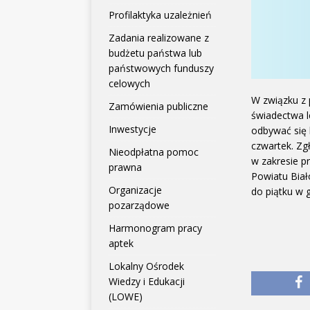
Profilaktyka uzależnień
Zadania realizowane z
budżetu państwa lub
państwowych funduszy
celowych
W związku z
Zamówienia publiczne
świadectwa l
Inwestycje
odbywać się 
czwartek. Z
Nieodpłatna pomoc
w zakresie p
prawna
Powiatu Biał
Organizacje
do piątku w 
pozarządowe
Harmonogram pracy
aptek
Lokalny Ośrodek
Wiedzy i Edukacji
(LOWE)