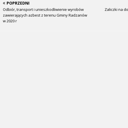
POPRZEDNI
Odbiór, transport i unieszkodliwienie wyrobów
Zaliczki na d
zawierających azbest z terenu Gminy Radzanów
w 2020 r