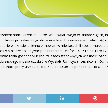
 pismem nadesłanym ze Starostwa Powiatowego w Białobrzegach, in
egalności pozyskiwanego drewna w lasach stanowiących własność os
będzie w okresie jesienno-zimowym w miesiącach listopad-marze,c d
głoszeń należy dokonywać pod numerem telefonu 48 613-34-14 w.12
rowadzenia gospodarki leśnej w lasach stanowiących własność osób f
obrzeskiego mozna uzyskać w Wydziale Rolnicywa, Leśniictwa i Ochro
godzinach pracy urzędu, tj. od. 7.30 do 15.30 lub pond nr tel. 48 613