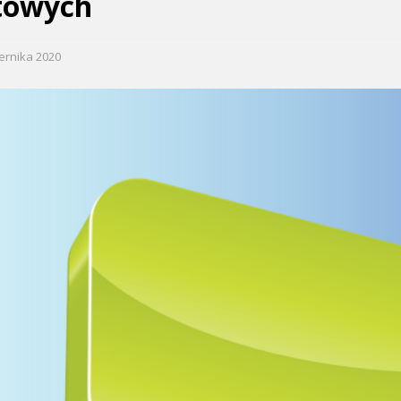
towych
ernika 2020