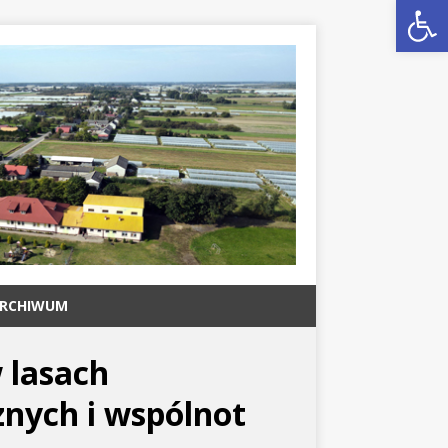
Open toolbar
RCHIWUM
 lasach
znych i wspólnot