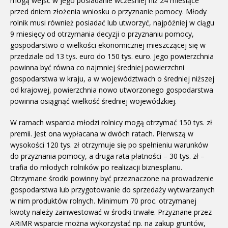
mogą wejść w jego posiadanie wcześniej niż 24 miesiące
przed dniem złożenia wniosku o przyznanie pomocy. Młody
rolnik musi również posiadać lub utworzyć, najpóźniej w ciągu
9 miesięcy od otrzymania decyzji o przyznaniu pomocy,
gospodarstwo o wielkości ekonomicznej mieszczącej się w
przedziale od 13 tys. euro do 150 tys. euro. Jego powierzchnia
powinna być równa co najmniej średniej powierzchni
gospodarstwa w kraju, a w województwach o średniej niższej
od krajowej, powierzchnia nowo utworzonego gospodarstwa
powinna osiągnąć wielkość średniej wojewódzkiej.
W ramach wsparcia młodzi rolnicy mogą otrzymać 150 tys. zł
premii. Jest ona wypłacana w dwóch ratach. Pierwszą w
wysokości 120 tys. zł otrzymuje się po spełnieniu warunków
do przyznania pomocy, a druga rata płatności – 30 tys. zł –
trafia do młodych rolników po realizacji biznesplanu.
Otrzymane środki powinny być przeznaczone na prowadzenie
gospodarstwa lub przygotowanie do sprzedaży wytwarzanych
w nim produktów rolnych. Minimum 70 proc. otrzymanej
kwoty należy zainwestować w środki trwałe. Przyznane przez
ARiMR wsparcie można wykorzystać np. na zakup gruntów,